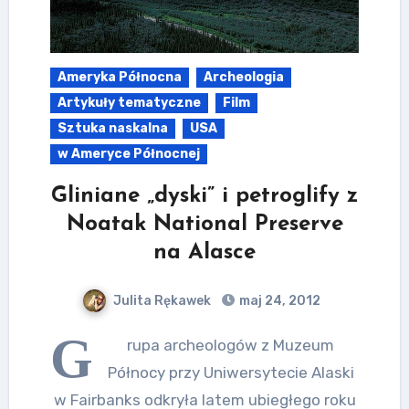
Ameryka Północna
Archeologia
Artykuły tematyczne
Film
Sztuka naskalna
USA
w Ameryce Północnej
Gliniane „dyski” i petroglify z
Noatak National Preserve
na Alasce
Julita Rękawek
maj 24, 2012
G
rupa archeologów z Muzeum
Północy przy Uniwersytecie Alaski
w Fairbanks odkryła latem ubiegłego roku