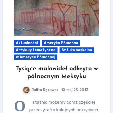
Aktualności
Ameryka Północna
Artykuły tematyczne
Sztuka naskalna
w Ameryce Północnej
Tysiące malowideł odkryto w
północnym Meksyku
Julita Rękawek
maj 25, 2013
O
statnio możemy coraz częściej
przeczytać o kolejnych odkryciach