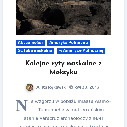
Aktualności
Ameryka Północna
Sztuka naskalna
w Ameryce Północnej
Kolejne ryty naskalne z
Meksyku
Julita Rękawek
kwi 30, 2013
N
a wzgórzu w pobliżu miasta Alamo-
Temapache w meksykańskim
stanie Veracruz archeolodzy z INAH
zarejestrowali ryty naskalne, odkryte w