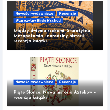
Nowości wydawnicze
Recenzje
Starożytny Bliski Wschód
Między dwiema rzekami. Starożytna
Mezopotamia i narodziny historii. –
recenzja książki
Nowości wydawnicze
Recenzje
Piąte Słońce. Nowa historia Azteków –
recenzja książki