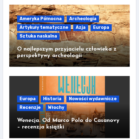
Ameryka Północna
Archeologia
Artykuły tematyczne
Azja
Europa
Sztuka naskalna
O najlepszym przyjacielu człowieka z
perspektywy archeologii
Europa
Historia
Nowości wydawnicze
Recenzje
Włochy
Wenecja. Od Marco Polo do Casanovy
– recenzja książki