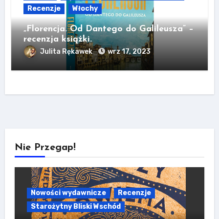
Recenzje
Włochy
„Florencja. Od Dantego do Galileusza” –
recenzja książki.
Julita Rękawek
wrz 17, 2023
Nie Przegap!
Nowości wydawnicze
Recenzje
Starożytny Bliski Wschód