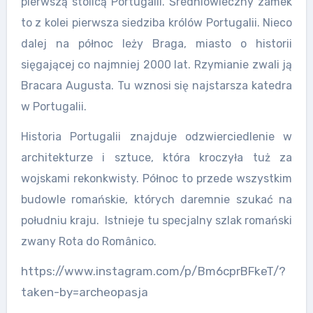
pierwszą stolicą Portugalii. Średniowieczny zamek
to z kolei pierwsza siedziba królów Portugalii. Nieco
dalej na północ leży Braga, miasto o historii
sięgającej co najmniej 2000 lat. Rzymianie zwali ją
Bracara Augusta. Tu wznosi się najstarsza katedra
w Portugalii.
Historia Portugalii znajduje odzwierciedlenie w
architekturze i sztuce, która kroczyła tuż za
wojskami rekonkwisty. Północ to przede wszystkim
budowle romańskie, których daremnie szukać na
południu kraju. Istnieje tu specjalny szlak romański
zwany Rota do Românico.
https://www.instagram.com/p/Bm6cprBFkeT/?
taken-by=archeopasja