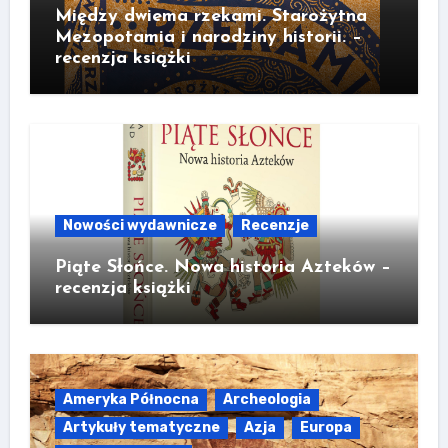
Między dwiema rzekami. Starożytna
Mezopotamia i narodziny historii. –
recenzja książki
Nowości wydawnicze
Recenzje
Piąte Słońce. Nowa historia Azteków –
recenzja książki
Ameryka Północna
Archeologia
Artykuły tematyczne
Azja
Europa