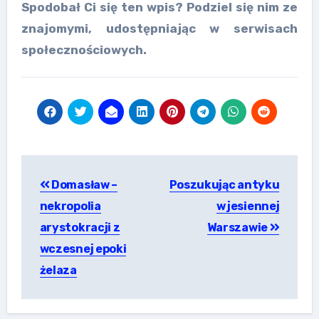
Spodobał Ci się ten wpis? Podziel się nim ze
znajomymi, udostępniając w serwisach
społecznościowych.
Nawigacja
Domasław –
Poszukując antyku
wpisu
nekropolia
w jesiennej
arystokracji z
Warszawie
wczesnej epoki
żelaza