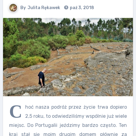
By
Julita Rękawek
paź 3, 2018
C
hoć nasza podróż przez życie trwa dopiero
2,5 roku, to odwiedziliśmy wspólnie już wiele
miejsc. Do Portugalii jeździmy bardzo często. Ten
kraj stał się moim drugim domem głównie za