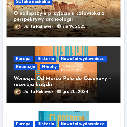
Sztuka naskalna
O najlepszym przyjacielu człowieka z
perspektywy archeologii
Julita Rękawek
sie 19, 2025
Europa
Historia
Nowości wydawnicze
Recenzje
Włochy
Wenecja. Od Marco Polo do Casanovy –
recenzja książki
Julita Rękawek
gru 20, 2024
Europa
Historia
Nowości wydawnicze