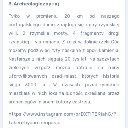
3. Archeologiczny raj
Tylko w promieniu 20 km od naszego
portugalskiego domu znajdują się ruiny rzymskiej
willi, 2 rzymskie mosty, 4 fragmenty drogi
rzymskiej – via romana.
Z kolei w dolinie rzeki Côa
możemy podziwiać ryty naskalne z epoki kamienia.
Nastarsze z nich sięgają 20 tys lat.
Na szczytach
zielonych wzgórz można natrafić na ruiny
ufortyfikowanych osad-miast, których historia
sięga 3000 lat. W czasach przedrzymskich
mieszkała w nich lokalna ludność określana przez
archeologów mianem kultury castreja.
https://www.instagram.com/p/BXTiTB9jahG/?
taken-by=archeopasja