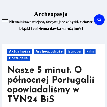
Skip
to
Archeopasja
content
Nietuzinkowe miejsca, fascynujące zabytki, ciekawe
książki i codzienna dawka starożytności
Aktualności
Archeopodróże
Europa
Film
Portugalia
Nasze 5 minut. O
północnej Portugalii
opowiadaliśmy w
TVN24 BiS