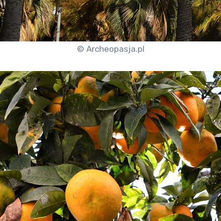
© Archeopasja.pl