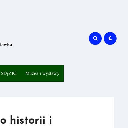
 dawka
 KSIĄŻKI
Muzea i wystawy
 historii i