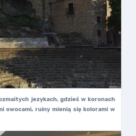
rozmaitych jezykach, gdzieś w koronach
i owocami, ruiny mienią się kolorami w