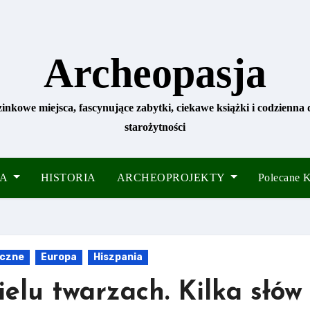
Archeopasja
zinkowe miejsca, fascynujące zabytki, ciekawe książki i codzienna
starożytności
IA
HISTORIA
ARCHEOPROJEKTY
Polecane
yczne
Europa
Hiszpania
lu twarzach. Kilka słów o