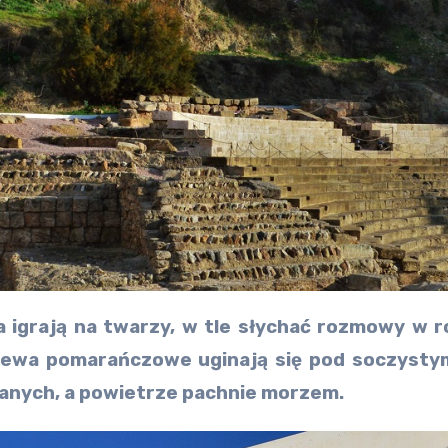
a igrają na twarzy, w tle słychać rozmowy w 
rzewa pomarańczowe uginają się pod soczystym
anych, a powietrze pachnie morzem.