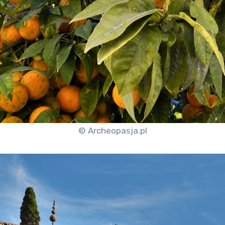
© Archeopasja.pl